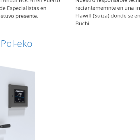
ón Anual BÜCHI en Puerto
reciantememnte en una in
e Especialistas en
Flawill (Suiza) donde se e
stuvo presente.
Büchi.
Pol-eko