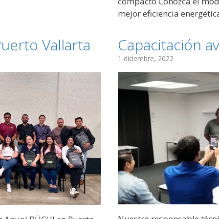
compacto Conozca el mode
mejor eficiencia energétic
erto Vallarta
Capacitación a
1 diciembre, 2022
Nuestro responsable técni