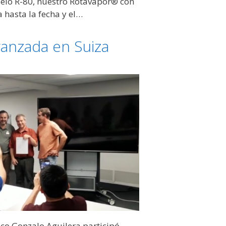
lo R-80, nuestro Rotavapor® con
a hasta la fecha y el…
vanzada en Suiza
co Gonzalo Aguilera participó